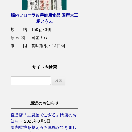
腸内フローラ改善健康食品 国産大豆
絹とうふ
規 格
150ｇ×3個
原 材 料
国産大豆
期 限
賞味期限：14日間
サイト内検索
検
索:
最近のお知らせ
直営店「豆腐屋でござる」閉店のお
知らせ
2025年9月3日
腸内環境を整えるお豆腐ができまし