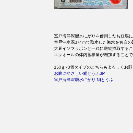
室戸海洋深層水にがりを使用したお豆腐に
室戸沖水深374ｍで取水した海水を独自
大豆イソフラボンと一緒に継続摂取するこ
エクオールの体内蓄積量が増加することで
150ｇ×3個タイプのこちらもよろしくお
お腹にやさしい絹とうふ3P
室戸海洋深層水にがり 絹とうふ