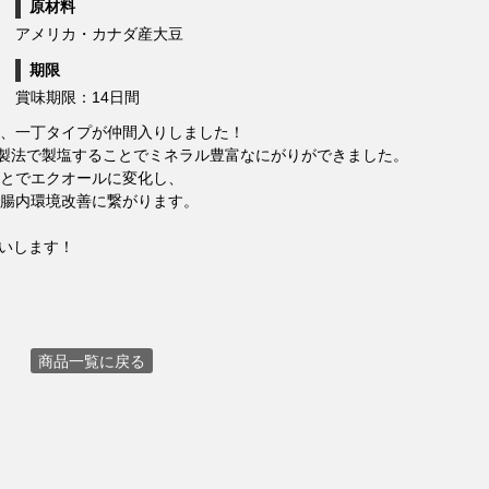
原材料
アメリカ・カナダ産大豆
期限
賞味期限：14日間
、一丁タイプが仲間入りしました！
の製法で製塩することでミネラル豊富なにがりができました。
とでエクオールに変化し、
腸内環境改善に繋がります。
願いします！
商品一覧に戻る